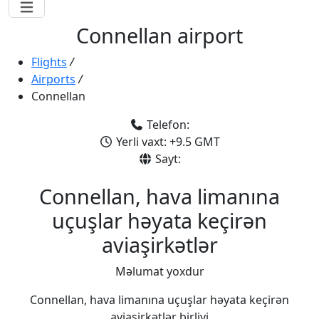
Connellan airport
Flights
/
Airports
/
Connellan
Telefon:
Yerli vaxt: +9.5 GMT
Sayt:
Connellan, hava limanına
uçuşlar həyata keçirən
aviaşirkətlər
Məlumat yoxdur
Connellan, hava limanına uçuşlar həyata keçirən
aviaşirkətlər birliyi