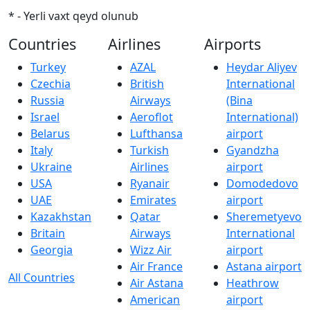
* - Yerli vaxt qeyd olunub
Countries
Airlines
Airports
Turkey
AZAL
Heydar Aliyev
Czechia
British
International
Russia
Airways
(Bina
Israel
Aeroflot
International)
Belarus
Lufthansa
airport
Italy
Turkish
Gyandzha
Ukraine
Airlines
airport
USA
Ryanair
Domodedovo
UAE
Emirates
airport
Kazakhstan
Qatar
Sheremetyevo
Britain
Airways
International
Georgia
Wizz Air
airport
Air France
Astana airport
All Countries
Air Astana
Heathrow
American
airport