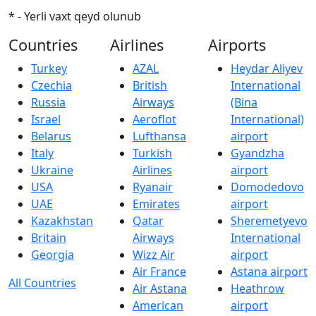
* - Yerli vaxt qeyd olunub
Countries
Airlines
Airports
Turkey
AZAL
Heydar Aliyev
Czechia
British
International
Russia
Airways
(Bina
Israel
Aeroflot
International)
Belarus
Lufthansa
airport
Italy
Turkish
Gyandzha
Ukraine
Airlines
airport
USA
Ryanair
Domodedovo
UAE
Emirates
airport
Kazakhstan
Qatar
Sheremetyevo
Britain
Airways
International
Georgia
Wizz Air
airport
Air France
Astana airport
All Countries
Air Astana
Heathrow
American
airport