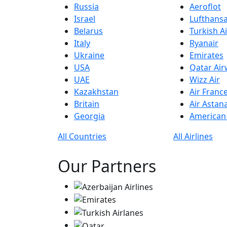
Russia
Aeroflot
Israel
Lufthans
Belarus
Turkish Ai
Italy
Ryanair
Ukraine
Emirates
USA
Qatar Ai
UAE
Wizz Air
Kazakhstan
Air Franc
Britain
Air Astan
Georgia
American 
All Countries
All Airlines
Our Partners