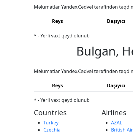
Məlumatlar Yandex.Cədvəl tərəfindən təqdi
Reys
Daşıyıcı
* - Yerli vaxt qeyd olunub
Bulgan, H
Məlumatlar Yandex.Cədvəl tərəfindən təqdi
Reys
Daşıyıcı
* - Yerli vaxt qeyd olunub
Countries
Airlines
Turkey
AZAL
Czechia
British A