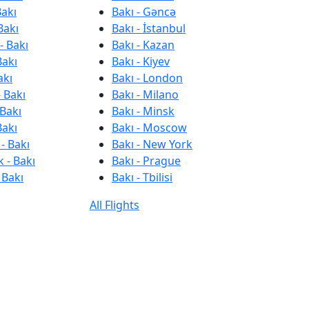
Bakı
Bakı - Gəncə
Bakı
Bakı - İstanbul
- Bakı
Bakı - Kazan
Bakı
Bakı - Kiyev
akı
Bakı - London
 Bakı
Bakı - Milano
 Bakı
Bakı - Minsk
Bakı
Bakı - Moscow
- Bakı
Bakı - New York
 - Bakı
Bakı - Prague
 Bakı
Bakı - Tbilisi
All Flights