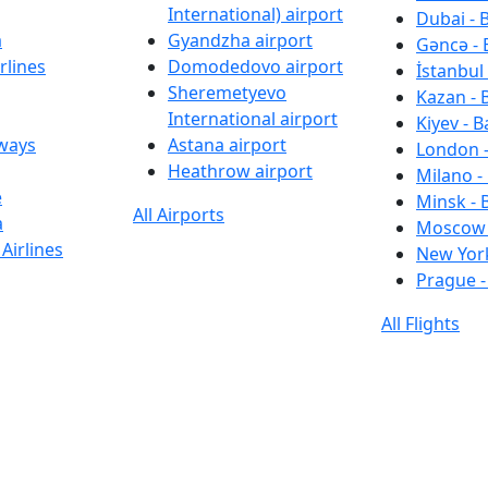
International) airport
Dubai - 
a
Gyandzha airport
Gəncə - 
rlines
Domodedovo airport
İstanbul 
Sheremetyevo
Kazan - 
International airport
Kiyev - B
rways
Astana airport
London -
Heathrow airport
Milano -
e
Minsk - 
All Airports
a
Moscow 
Airlines
New York
Prague -
All Flights