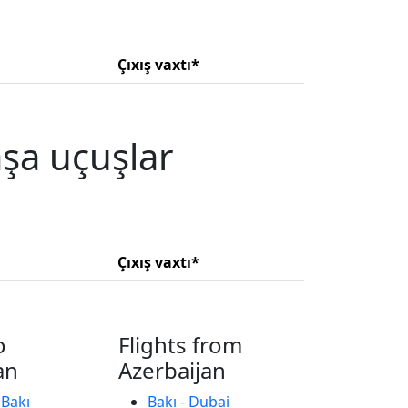
Çıxış vaxtı*
şa uçuşlar
Çıxış vaxtı*
o
Flights from
an
Azerbaijan
 Bakı
Bakı - Dubai