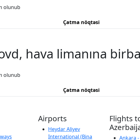
m olunub
Çatma nöqtəsi
ovd, hava limanına birba
m olunub
Çatma nöqtəsi
Airports
Flights t
Azerbaij
Heydar Aliyev
irways
International (Bina
Ankara -