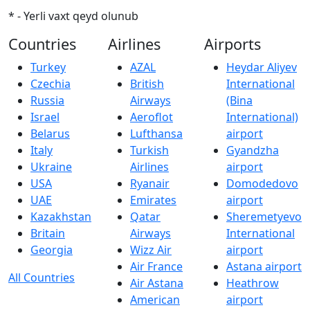
* - Yerli vaxt qeyd olunub
Countries
Airlines
Airports
Turkey
AZAL
Heydar Aliyev
Czechia
British
International
Russia
Airways
(Bina
Israel
Aeroflot
International)
Belarus
Lufthansa
airport
Italy
Turkish
Gyandzha
Ukraine
Airlines
airport
USA
Ryanair
Domodedovo
UAE
Emirates
airport
Kazakhstan
Qatar
Sheremetyevo
Britain
Airways
International
Georgia
Wizz Air
airport
Air France
Astana airport
All Countries
Air Astana
Heathrow
American
airport