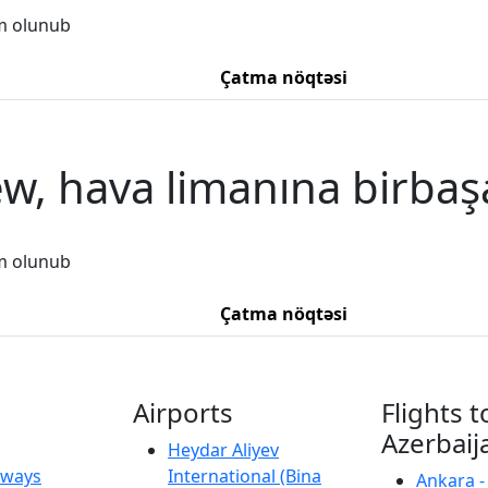
m olunub
Çatma nöqtəsi
w, hava limanına birbaş
m olunub
Çatma nöqtəsi
Airports
Flights t
Azerbaij
Heydar Aliyev
irways
International (Bina
Ankara -