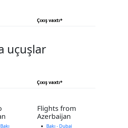
Çıxış vaxtı*
a uçuşlar
Çıxış vaxtı*
o
Flights from
an
Azerbaijan
 Bakı
Bakı - Dubai