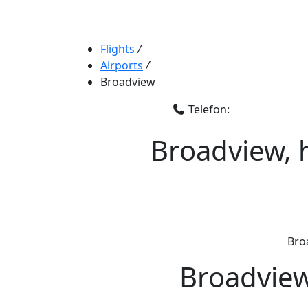
Flights
/
Airports
/
Broadview
Telefon:
Broadview, 
Broa
Broadview