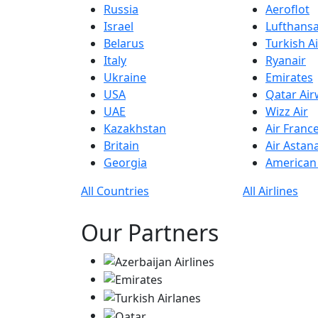
Russia
Aeroflot
Israel
Lufthans
Belarus
Turkish Ai
Italy
Ryanair
Ukraine
Emirates
USA
Qatar Ai
UAE
Wizz Air
Kazakhstan
Air Franc
Britain
Air Astan
Georgia
American 
All Countries
All Airlines
Our Partners