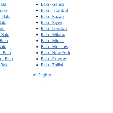
Bakı
Bakı - Gəncə
Bakı
Bakı - İstanbul
- Bakı
Bakı - Kazan
Bakı
Bakı - Kiyev
akı
Bakı - London
 Bakı
Bakı - Milano
 Bakı
Bakı - Minsk
Bakı
Bakı - Moscow
- Bakı
Bakı - New York
 - Bakı
Bakı - Prague
 Bakı
Bakı - Tbilisi
All Flights