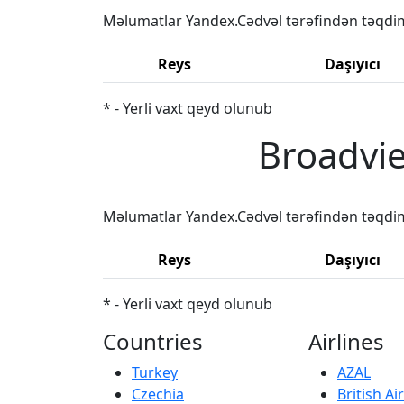
Məlumatlar Yandex.Cədvəl tərəfindən təqdi
Reys
Daşıyıcı
* - Yerli vaxt qeyd olunub
Broadvie
Məlumatlar Yandex.Cədvəl tərəfindən təqdi
Reys
Daşıyıcı
* - Yerli vaxt qeyd olunub
Countries
Airlines
Turkey
AZAL
Czechia
British A