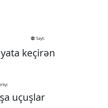
Sayt:
yata keçirən
rliyi
şa uçuşlar