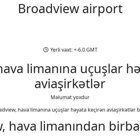
Broadview airport
Yerli vaxt: +-6.0 GMT
hava limanına uçuşlar hə
aviaşirkətlər
Məlumat yoxdur
dview, hava limanına uçuşlar həyata keçirən aviaşirkətlər bi
, hava limanından birba