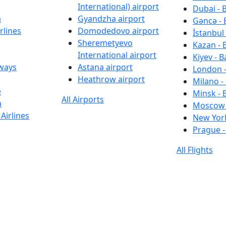
International) airport
Dubai - 
a
Gyandzha airport
Gəncə - 
rlines
Domodedovo airport
İstanbul 
Sheremetyevo
Kazan - 
International airport
Kiyev - B
rways
Astana airport
London -
Heathrow airport
Milano -
e
Minsk - 
All Airports
a
Moscow 
Airlines
New York
Prague -
All Flights