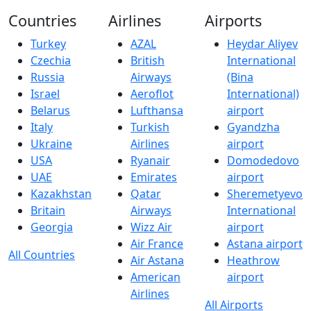
Countries
Airlines
Airports
Turkey
AZAL
Heydar Aliyev
Czechia
British
International
Russia
Airways
(Bina
Israel
Aeroflot
International)
Belarus
Lufthansa
airport
Italy
Turkish
Gyandzha
Ukraine
Airlines
airport
USA
Ryanair
Domodedovo
UAE
Emirates
airport
Kazakhstan
Qatar
Sheremetyevo
Britain
Airways
International
Georgia
Wizz Air
airport
Air France
Astana airport
All Countries
Air Astana
Heathrow
American
airport
Airlines
All Airports