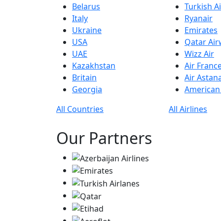
Belarus
Turkish Ai
Italy
Ryanair
Ukraine
Emirates
USA
Qatar Ai
UAE
Wizz Air
Kazakhstan
Air Franc
Britain
Air Astan
Georgia
American 
All Countries
All Airlines
Our Partners