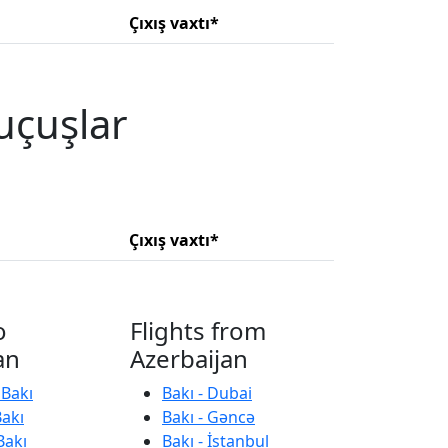
Çıxış vaxtı*
uçuşlar
Çıxış vaxtı*
o
Flights from
an
Azerbaijan
 Bakı
Bakı - Dubai
Bakı
Bakı - Gəncə
Bakı
Bakı - İstanbul