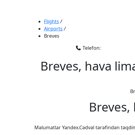
Flights
/
Airports
/
Breves
Telefon:
Breves, hava lim
Br
Breves,
Məlumatlar Yandex.Cədvəl tərəfindən təqdi