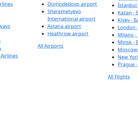
rlines
Domodedovo airport
İstanbul 
Sheremetyevo
Kazan - 
International airport
Kiyev - B
rways
Astana airport
London -
Heathrow airport
Milano -
e
Minsk - 
All Airports
a
Moscow 
Airlines
New York
Prague -
All Flights