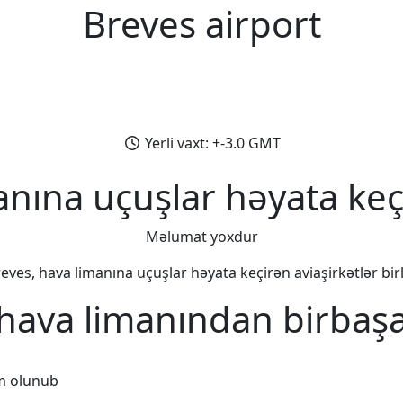
Breves airport
Yerli vaxt: +-3.0 GMT
anına uçuşlar həyata keçi
Məlumat yoxdur
eves, hava limanına uçuşlar həyata keçirən aviaşirkətlər birl
 hava limanından birbaşa
m olunub