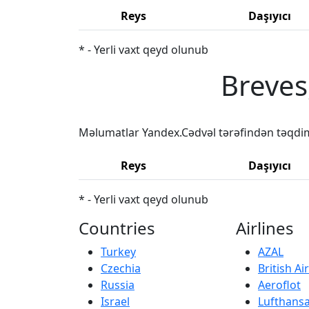
Reys
Daşıyıcı
* - Yerli vaxt qeyd olunub
Breves
Məlumatlar Yandex.Cədvəl tərəfindən təqdi
Reys
Daşıyıcı
* - Yerli vaxt qeyd olunub
Countries
Airlines
Turkey
AZAL
Czechia
British A
Russia
Aeroflot
Israel
Lufthans