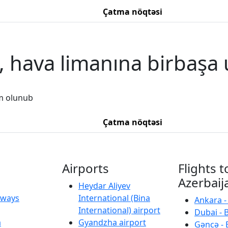
Çatma nöqtəsi
, hava limanına birbaşa 
m olunub
Çatma nöqtəsi
Airports
Flights t
Azerbaij
Heydar Aliyev
irways
International (Bina
Ankara -
International) airport
Dubai - 
a
Gyandzha airport
Gəncə - 