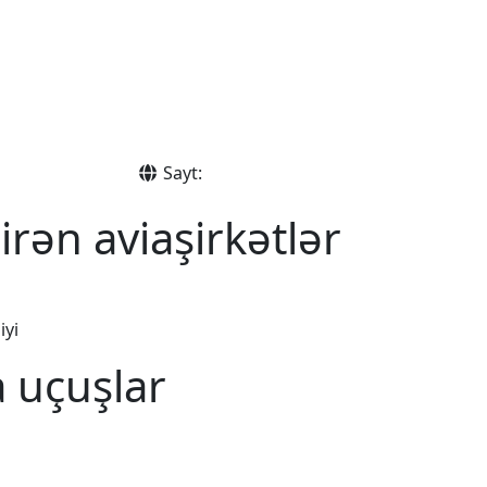
Sayt:
rən aviaşirkətlər
iyi
 uçuşlar