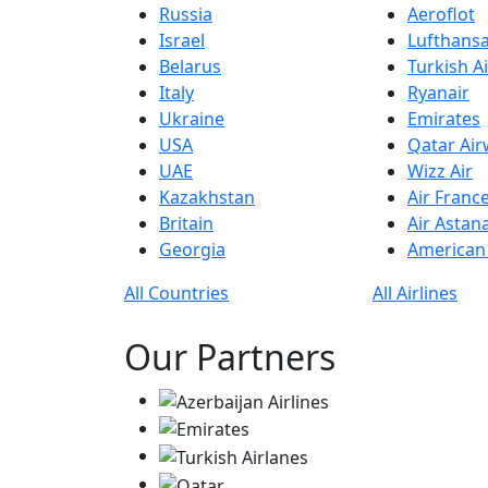
Russia
Aeroflot
Israel
Lufthans
Belarus
Turkish Ai
Italy
Ryanair
Ukraine
Emirates
USA
Qatar Ai
UAE
Wizz Air
Kazakhstan
Air Franc
Britain
Air Astan
Georgia
American 
All Countries
All Airlines
Our Partners