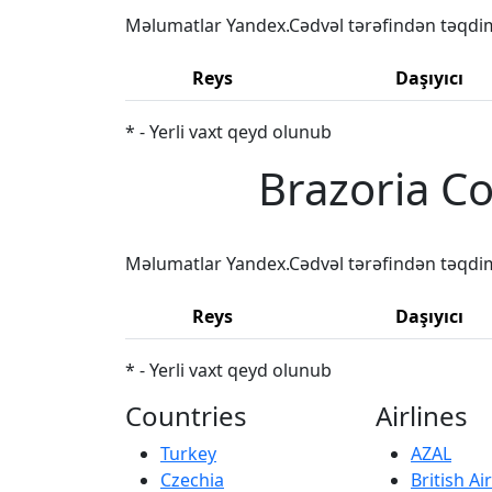
Məlumatlar Yandex.Cədvəl tərəfindən təqdi
Reys
Daşıyıcı
* - Yerli vaxt qeyd olunub
Brazoria Co
Məlumatlar Yandex.Cədvəl tərəfindən təqdi
Reys
Daşıyıcı
* - Yerli vaxt qeyd olunub
Countries
Airlines
Turkey
AZAL
Czechia
British A