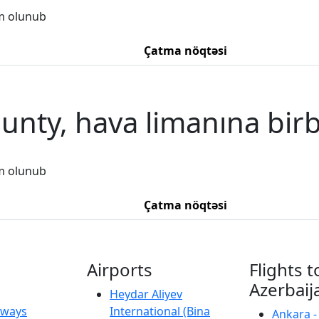
m olunub
Çatma nöqtəsi
unty, hava limanına bir
m olunub
Çatma nöqtəsi
Airports
Flights t
Azerbaij
Heydar Aliyev
irways
International (Bina
Ankara -