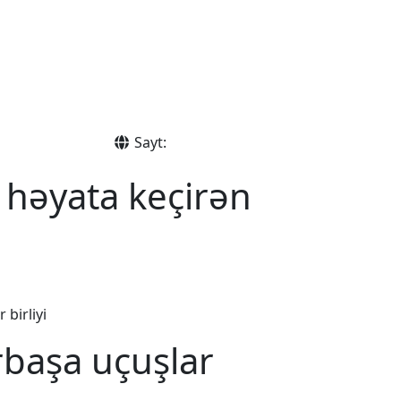
Sayt:
 həyata keçirən
 birliyi
rbaşa uçuşlar