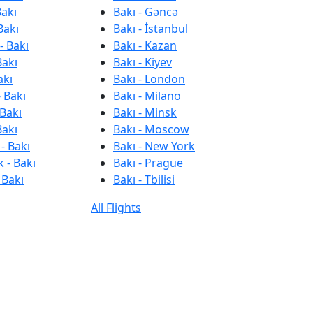
Bakı
Bakı - Gəncə
Bakı
Bakı - İstanbul
- Bakı
Bakı - Kazan
Bakı
Bakı - Kiyev
akı
Bakı - London
 Bakı
Bakı - Milano
 Bakı
Bakı - Minsk
Bakı
Bakı - Moscow
- Bakı
Bakı - New York
 - Bakı
Bakı - Prague
 Bakı
Bakı - Tbilisi
All Flights