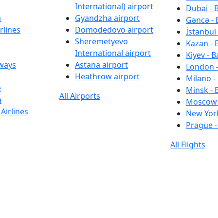
International) airport
Dubai - 
a
Gyandzha airport
Gəncə - 
rlines
Domodedovo airport
İstanbul 
Sheremetyevo
Kazan - 
International airport
Kiyev - B
rways
Astana airport
London -
Heathrow airport
Milano -
e
Minsk - 
All Airports
a
Moscow 
Airlines
New York
Prague -
All Flights