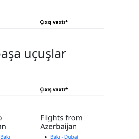
Çıxış vaxtı*
başa uçuşlar
Çıxış vaxtı*
o
Flights from
an
Azerbaijan
 Bakı
Bakı - Dubai