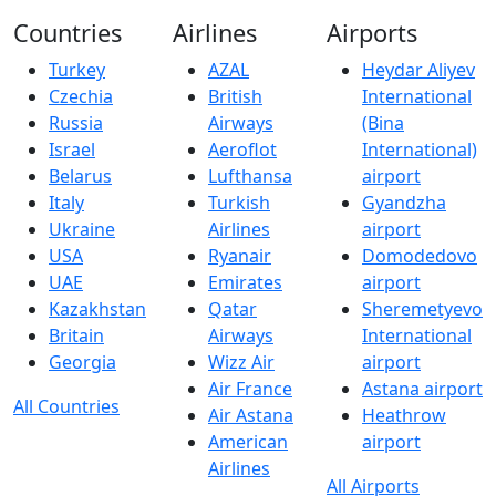
Countries
Airlines
Airports
Turkey
AZAL
Heydar Aliyev
Czechia
British
International
Russia
Airways
(Bina
Israel
Aeroflot
International)
Belarus
Lufthansa
airport
Italy
Turkish
Gyandzha
Ukraine
Airlines
airport
USA
Ryanair
Domodedovo
UAE
Emirates
airport
Kazakhstan
Qatar
Sheremetyevo
Britain
Airways
International
Georgia
Wizz Air
airport
Air France
Astana airport
All Countries
Air Astana
Heathrow
American
airport
Airlines
All Airports