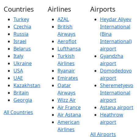
Countries
Airlines
Airports
Turkey
AZAL
Heydar Aliyev
Czechia
British
International
Russia
Airways
(Bina
Israel
Aeroflot
International)
Belarus
Lufthansa
airport
Italy
Turkish
Gyandzha
Ukraine
Airlines
airport
USA
Ryanair
Domodedovo
UAE
Emirates
airport
Kazakhstan
Qatar
Sheremetyevo
Britain
Airways
International
Georgia
Wizz Air
airport
Air France
Astana airport
All Countries
Air Astana
Heathrow
American
airport
Airlines
All Airports