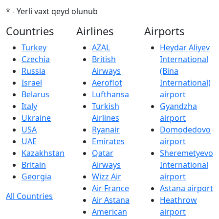
* - Yerli vaxt qeyd olunub
Countries
Airlines
Airports
Turkey
AZAL
Heydar Aliyev
Czechia
British
International
Russia
Airways
(Bina
Israel
Aeroflot
International)
Belarus
Lufthansa
airport
Italy
Turkish
Gyandzha
Ukraine
Airlines
airport
USA
Ryanair
Domodedovo
UAE
Emirates
airport
Kazakhstan
Qatar
Sheremetyevo
Britain
Airways
International
Georgia
Wizz Air
airport
Air France
Astana airport
All Countries
Air Astana
Heathrow
American
airport