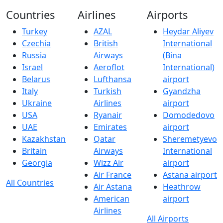
Countries
Airlines
Airports
Turkey
AZAL
Heydar Aliyev
Czechia
British
International
Russia
Airways
(Bina
Israel
Aeroflot
International)
Belarus
Lufthansa
airport
Italy
Turkish
Gyandzha
Ukraine
Airlines
airport
USA
Ryanair
Domodedovo
UAE
Emirates
airport
Kazakhstan
Qatar
Sheremetyevo
Britain
Airways
International
Georgia
Wizz Air
airport
Air France
Astana airport
All Countries
Air Astana
Heathrow
American
airport
Airlines
All Airports