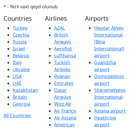
* - Yerli vaxt qeyd olunub
Countries
Airlines
Airports
Turkey
AZAL
Heydar Aliyev
Czechia
British
International
Russia
Airways
(Bina
Israel
Aeroflot
International)
Belarus
Lufthansa
airport
Italy
Turkish
Gyandzha
Ukraine
Airlines
airport
USA
Ryanair
Domodedovo
UAE
Emirates
airport
Kazakhstan
Qatar
Sheremetyevo
Britain
Airways
International
Georgia
Wizz Air
airport
Air France
Astana airport
All Countries
Air Astana
Heathrow
American
airport