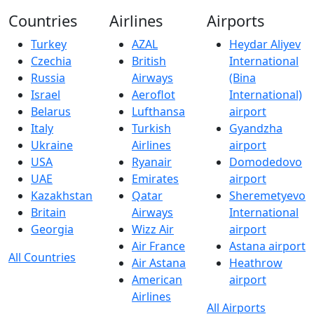
Countries
Airlines
Airports
Turkey
AZAL
Heydar Aliyev
Czechia
British
International
Russia
Airways
(Bina
Israel
Aeroflot
International)
Belarus
Lufthansa
airport
Italy
Turkish
Gyandzha
Ukraine
Airlines
airport
USA
Ryanair
Domodedovo
UAE
Emirates
airport
Kazakhstan
Qatar
Sheremetyevo
Britain
Airways
International
Georgia
Wizz Air
airport
Air France
Astana airport
All Countries
Air Astana
Heathrow
American
airport
Airlines
All Airports