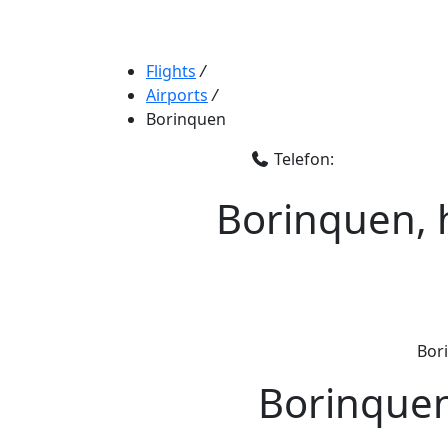
Flights
/
Airports
/
Borinquen
Telefon:
Borinquen, 
Bori
Borinquen