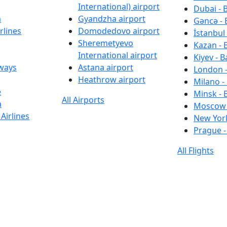
International) airport
Dubai - 
a
Gyandzha airport
Gəncə - 
rlines
Domodedovo airport
İstanbul 
Sheremetyevo
Kazan - 
International airport
Kiyev - B
rways
Astana airport
London -
Heathrow airport
Milano -
e
Minsk - 
All Airports
a
Moscow 
Airlines
New York
Prague -
All Flights