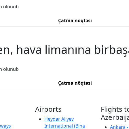
m olunub
Çatma nöqtəsi
n, hava limanına birbaş
m olunub
Çatma nöqtəsi
Airports
Flights t
Azerbaij
Heydar Aliyev
irways
International (Bina
Ankara -