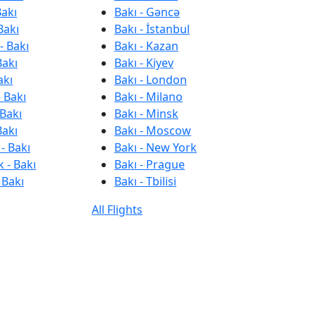
Bakı
Bakı - Gəncə
Bakı
Bakı - İstanbul
- Bakı
Bakı - Kazan
Bakı
Bakı - Kiyev
akı
Bakı - London
 Bakı
Bakı - Milano
 Bakı
Bakı - Minsk
Bakı
Bakı - Moscow
- Bakı
Bakı - New York
 - Bakı
Bakı - Prague
 Bakı
Bakı - Tbilisi
All Flights