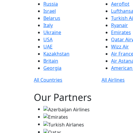
Russia
Aeroflot
Israel
Lufthans
Belarus
Turkish Ai
Italy
Ryanair
Ukraine
Emirates
USA
Qatar Ai
UAE
Wizz Air
Kazakhstan
Air Franc
Britain
Air Astan
Georgia
American 
All Countries
All Airlines
Our Partners