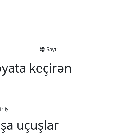
Sayt:
yata keçirən
rliyi
şa uçuşlar