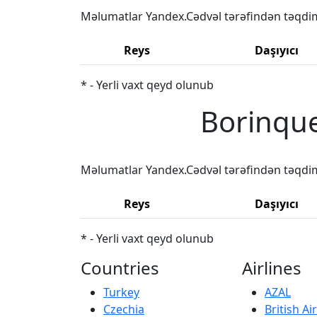
Məlumatlar Yandex.Cədvəl tərəfindən təqdi
Reys
Daşıyıcı
* - Yerli vaxt qeyd olunub
Borinque
Məlumatlar Yandex.Cədvəl tərəfindən təqdi
Reys
Daşıyıcı
* - Yerli vaxt qeyd olunub
Countries
Airlines
Turkey
AZAL
Czechia
British A