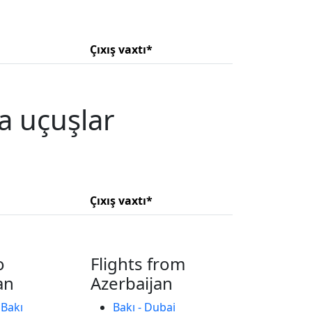
Çıxış vaxtı*
a uçuşlar
Çıxış vaxtı*
o
Flights from
an
Azerbaijan
 Bakı
Bakı - Dubai