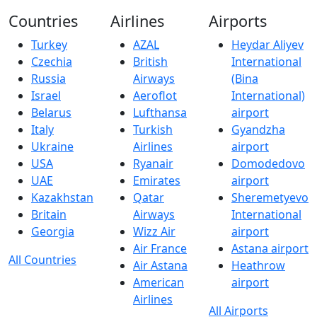
Countries
Airlines
Airports
Turkey
AZAL
Heydar Aliyev
Czechia
British
International
Russia
Airways
(Bina
Israel
Aeroflot
International)
Belarus
Lufthansa
airport
Italy
Turkish
Gyandzha
Ukraine
Airlines
airport
USA
Ryanair
Domodedovo
UAE
Emirates
airport
Kazakhstan
Qatar
Sheremetyevo
Britain
Airways
International
Georgia
Wizz Air
airport
Air France
Astana airport
All Countries
Air Astana
Heathrow
American
airport
Airlines
All Airports