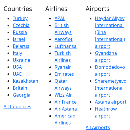
Countries
Airlines
Airports
Turkey
AZAL
Heydar Aliyev
Czechia
British
International
Russia
Airways
(Bina
Israel
Aeroflot
International)
Belarus
Lufthansa
airport
Italy
Turkish
Gyandzha
Ukraine
Airlines
airport
USA
Ryanair
Domodedovo
UAE
Emirates
airport
Kazakhstan
Qatar
Sheremetyevo
Britain
Airways
International
Georgia
Wizz Air
airport
Air France
Astana airport
All Countries
Air Astana
Heathrow
American
airport
Airlines
All Airports