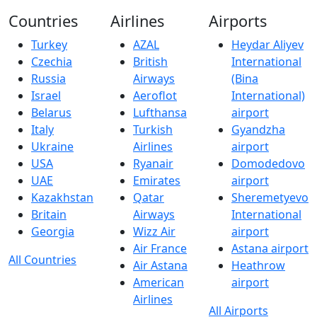
Countries
Airlines
Airports
Turkey
AZAL
Heydar Aliyev
Czechia
British
International
Russia
Airways
(Bina
Israel
Aeroflot
International)
Belarus
Lufthansa
airport
Italy
Turkish
Gyandzha
Ukraine
Airlines
airport
USA
Ryanair
Domodedovo
UAE
Emirates
airport
Kazakhstan
Qatar
Sheremetyevo
Britain
Airways
International
Georgia
Wizz Air
airport
Air France
Astana airport
All Countries
Air Astana
Heathrow
American
airport
Airlines
All Airports