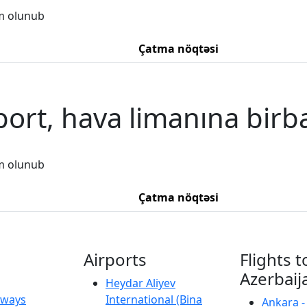
m olunub
Çatma nöqtəsi
port, hava limanına birb
m olunub
Çatma nöqtəsi
Airports
Flights t
Azerbaij
Heydar Aliyev
irways
International (Bina
Ankara -