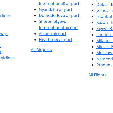
International) airport
Dubai - 
a
Gyandzha airport
Gəncə - 
rlines
Domodedovo airport
İstanbul 
Sheremetyevo
Kazan - 
International airport
Kiyev - B
rways
Astana airport
London -
Heathrow airport
Milano -
e
Minsk - 
All Airports
a
Moscow 
Airlines
New York
Prague -
All Flights