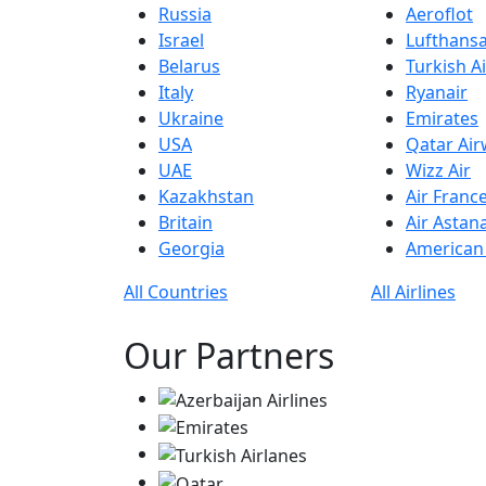
Russia
Aeroflot
Israel
Lufthans
Belarus
Turkish Ai
Italy
Ryanair
Ukraine
Emirates
USA
Qatar Ai
UAE
Wizz Air
Kazakhstan
Air Franc
Britain
Air Astan
Georgia
American 
All Countries
All Airlines
Our Partners