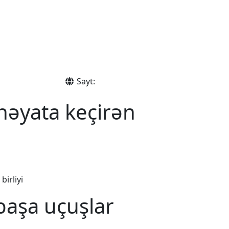
Sayt:
 həyata keçirən
birliyi
başa uçuşlar