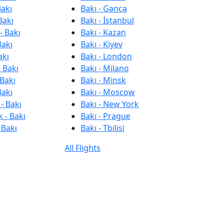
Bakı
Bakı - Gəncə
Bakı
Bakı - İstanbul
- Bakı
Bakı - Kazan
Bakı
Bakı - Kiyev
akı
Bakı - London
 Bakı
Bakı - Milano
 Bakı
Bakı - Minsk
Bakı
Bakı - Moscow
- Bakı
Bakı - New York
 - Bakı
Bakı - Prague
 Bakı
Bakı - Tbilisi
All Flights