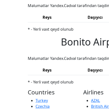
Məlumatlar Yandex.Cədvəl tərəfindən təqdi
Reys
Daşıyıcı
* - Yerli vaxt qeyd olunub
Bonito Air
Məlumatlar Yandex.Cədvəl tərəfindən təqdi
Reys
Daşıyıcı
* - Yerli vaxt qeyd olunub
Countries
Airlines
Turkey
AZAL
Czechia
British A