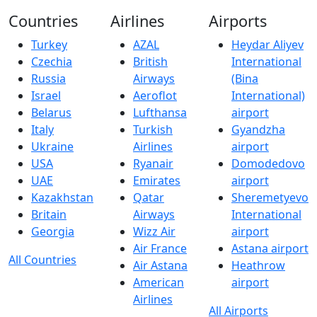
Countries
Airlines
Airports
Turkey
AZAL
Heydar Aliyev
Czechia
British
International
Russia
Airways
(Bina
Israel
Aeroflot
International)
Belarus
Lufthansa
airport
Italy
Turkish
Gyandzha
Ukraine
Airlines
airport
USA
Ryanair
Domodedovo
UAE
Emirates
airport
Kazakhstan
Qatar
Sheremetyevo
Britain
Airways
International
Georgia
Wizz Air
airport
Air France
Astana airport
All Countries
Air Astana
Heathrow
American
airport
Airlines
All Airports