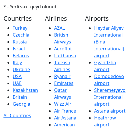
* - Yerli vaxt qeyd olunub
Countries
Airlines
Airports
Turkey
AZAL
Heydar Aliyev
Czechia
British
International
Russia
Airways
(Bina
Israel
Aeroflot
International)
Belarus
Lufthansa
airport
Italy
Turkish
Gyandzha
Ukraine
Airlines
airport
USA
Ryanair
Domodedovo
UAE
Emirates
airport
Kazakhstan
Qatar
Sheremetyevo
Britain
Airways
International
Georgia
Wizz Air
airport
Air France
Astana airport
All Countries
Air Astana
Heathrow
American
airport