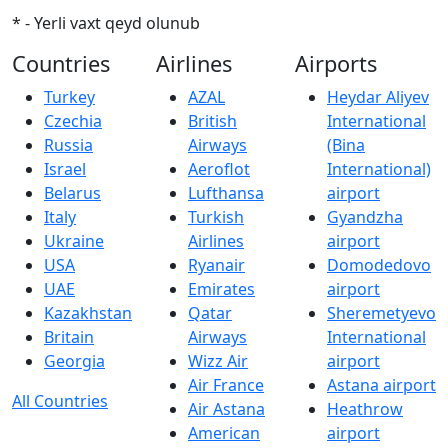
* - Yerli vaxt qeyd olunub
Countries
Airlines
Airports
Turkey
AZAL
Heydar Aliyev
Czechia
British
International
Russia
Airways
(Bina
Israel
Aeroflot
International)
Belarus
Lufthansa
airport
Italy
Turkish
Gyandzha
Ukraine
Airlines
airport
USA
Ryanair
Domodedovo
UAE
Emirates
airport
Kazakhstan
Qatar
Sheremetyevo
Britain
Airways
International
Georgia
Wizz Air
airport
Air France
Astana airport
All Countries
Air Astana
Heathrow
American
airport