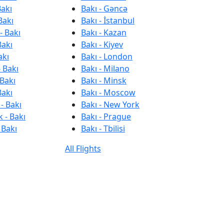
Bakı
Bakı - Gəncə
Bakı
Bakı - İstanbul
- Bakı
Bakı - Kazan
Bakı
Bakı - Kiyev
akı
Bakı - London
 Bakı
Bakı - Milano
 Bakı
Bakı - Minsk
Bakı
Bakı - Moscow
- Bakı
Bakı - New York
 - Bakı
Bakı - Prague
 Bakı
Bakı - Tbilisi
All Flights