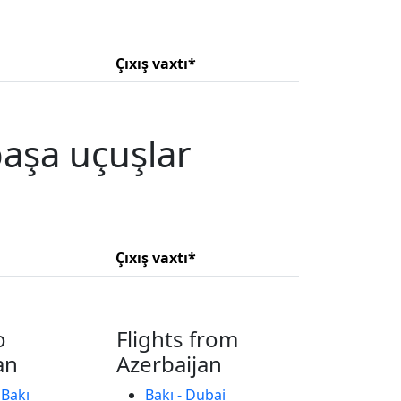
Çıxış vaxtı*
aşa uçuşlar
Çıxış vaxtı*
o
Flights from
an
Azerbaijan
 Bakı
Bakı - Dubai