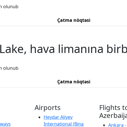
m olunub
Çatma nöqtəsi
Lake, hava limanına birb
m olunub
Çatma nöqtəsi
Airports
Flights t
Azerbaij
Heydar Aliyev
irways
International (Bina
Ankara -