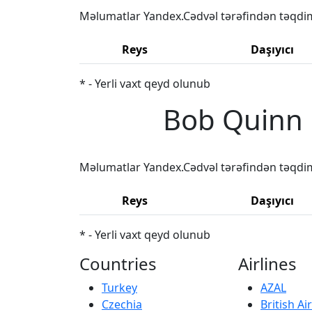
Məlumatlar Yandex.Cədvəl tərəfindən təqdi
Reys
Daşıyıcı
* - Yerli vaxt qeyd olunub
Bob Quinn 
Məlumatlar Yandex.Cədvəl tərəfindən təqdi
Reys
Daşıyıcı
* - Yerli vaxt qeyd olunub
Countries
Airlines
Turkey
AZAL
Czechia
British A