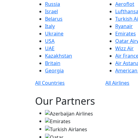
Russia
Aeroflot
Israel
Lufthans
Belarus
Turkish Ai
Italy
Ryanair
Ukraine
Emirates
USA
Qatar Ai
UAE
Wizz Air
Kazakhstan
Air Franc
Britain
Air Astan
Georgia
American 
All Countries
All Airlines
Our Partners