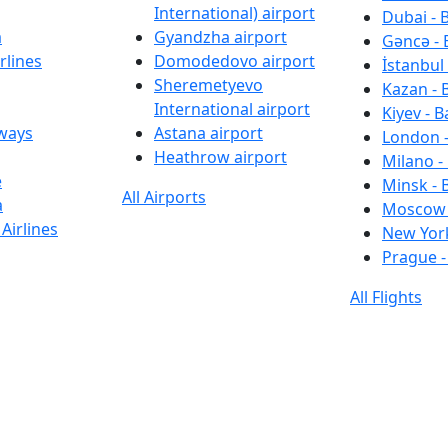
International) airport
Dubai - 
a
Gyandzha airport
Gəncə - 
rlines
Domodedovo airport
İstanbul 
Sheremetyevo
Kazan - 
International airport
Kiyev - B
rways
Astana airport
London -
Heathrow airport
Milano -
e
Minsk - 
All Airports
a
Moscow 
Airlines
New York
Prague -
All Flights