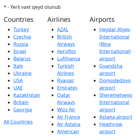
* - Yerli vaxt qeyd olunub
Countries
Airlines
Airports
Turkey
AZAL
Heydar Aliyev
Czechia
British
International
Russia
Airways
(Bina
Israel
Aeroflot
International)
Belarus
Lufthansa
airport
Italy
Turkish
Gyandzha
Ukraine
Airlines
airport
USA
Ryanair
Domodedovo
UAE
Emirates
airport
Kazakhstan
Qatar
Sheremetyevo
Britain
Airways
International
Georgia
Wizz Air
airport
Air France
Astana airport
All Countries
Air Astana
Heathrow
American
airport