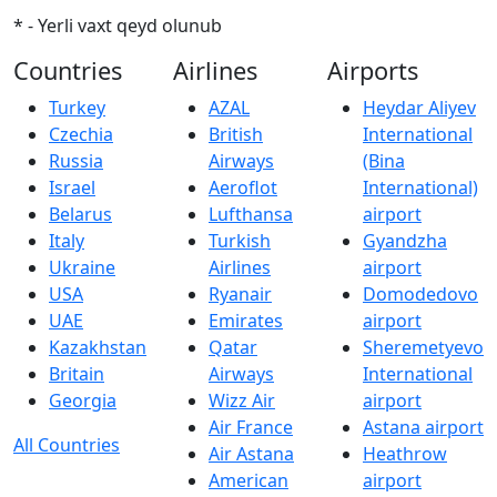
* - Yerli vaxt qeyd olunub
Countries
Airlines
Airports
Turkey
AZAL
Heydar Aliyev
Czechia
British
International
Russia
Airways
(Bina
Israel
Aeroflot
International)
Belarus
Lufthansa
airport
Italy
Turkish
Gyandzha
Ukraine
Airlines
airport
USA
Ryanair
Domodedovo
UAE
Emirates
airport
Kazakhstan
Qatar
Sheremetyevo
Britain
Airways
International
Georgia
Wizz Air
airport
Air France
Astana airport
All Countries
Air Astana
Heathrow
American
airport