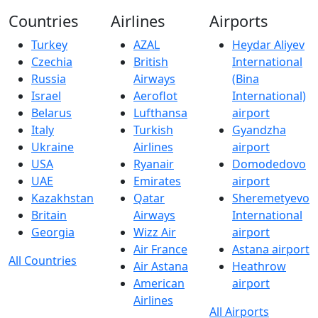
Countries
Airlines
Airports
Turkey
AZAL
Heydar Aliyev
Czechia
British
International
Russia
Airways
(Bina
Israel
Aeroflot
International)
Belarus
Lufthansa
airport
Italy
Turkish
Gyandzha
Ukraine
Airlines
airport
USA
Ryanair
Domodedovo
UAE
Emirates
airport
Kazakhstan
Qatar
Sheremetyevo
Britain
Airways
International
Georgia
Wizz Air
airport
Air France
Astana airport
All Countries
Air Astana
Heathrow
American
airport
Airlines
All Airports