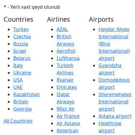
* - Yerli vaxt qeyd olunub
Countries
Airlines
Airports
Turkey
AZAL
Heydar Aliyev
Czechia
British
International
Russia
Airways
(Bina
Israel
Aeroflot
International)
Belarus
Lufthansa
airport
Italy
Turkish
Gyandzha
Ukraine
Airlines
airport
USA
Ryanair
Domodedovo
UAE
Emirates
airport
Kazakhstan
Qatar
Sheremetyevo
Britain
Airways
International
Georgia
Wizz Air
airport
Air France
Astana airport
All Countries
Air Astana
Heathrow
American
airport