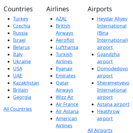
Countries
Airlines
Airports
Turkey
AZAL
Heydar Aliyev
Czechia
British
International
Russia
Airways
(Bina
Israel
Aeroflot
International)
Belarus
Lufthansa
airport
Italy
Turkish
Gyandzha
Ukraine
Airlines
airport
USA
Ryanair
Domodedovo
UAE
Emirates
airport
Kazakhstan
Qatar
Sheremetyevo
Britain
Airways
International
Georgia
Wizz Air
airport
Air France
Astana airport
All Countries
Air Astana
Heathrow
American
airport
Airlines
All Airports