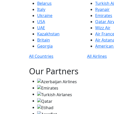
Belarus
Turkish Ai
Italy
Ryanair
Ukraine
Emirates
USA
Qatar Ai
UAE
Wizz Air
Kazakhstan
Air Franc
Britain
Air Astan
Georgia
American 
All Countries
All Airlines
Our Partners