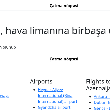
Çatma nöqtəsi
d, hava limanına birbaşa 
m olunub
Çatma nöqtəsi
Airports
Flights t
Azerbaij
Heydar Aliyev
irways
International (Bina
Ankara -
International) airport
Dubai - 
a
Gyandzha airport
Gəncə - 