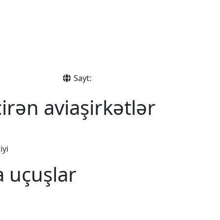
Sayt:
irən aviaşirkətlər
iyi
a uçuşlar