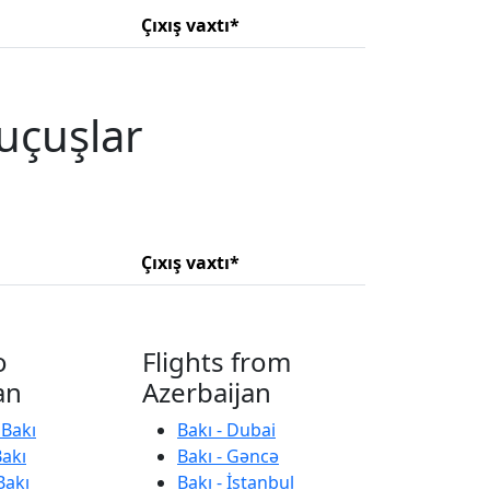
Çıxış vaxtı*
uçuşlar
Çıxış vaxtı*
o
Flights from
an
Azerbaijan
 Bakı
Bakı - Dubai
Bakı
Bakı - Gəncə
Bakı
Bakı - İstanbul