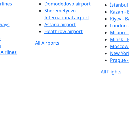
rlines
Domodedovo airport
İstanbul 
Sheremetyevo
Kazan - 
International airport
Kiyev - B
rways
Astana airport
London -
Heathrow airport
Milano -
e
Minsk - 
All Airports
a
Moscow 
Airlines
New York
Prague -
All Flights