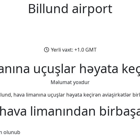
Billund airport
Yerli vaxt: +1.0 GMT
anına uçuşlar həyata keç
Məlumat yoxdur
llund, hava limanına uçuşlar həyata keçirən aviaşirkətlər birl
 hava limanından birbaş
m olunub