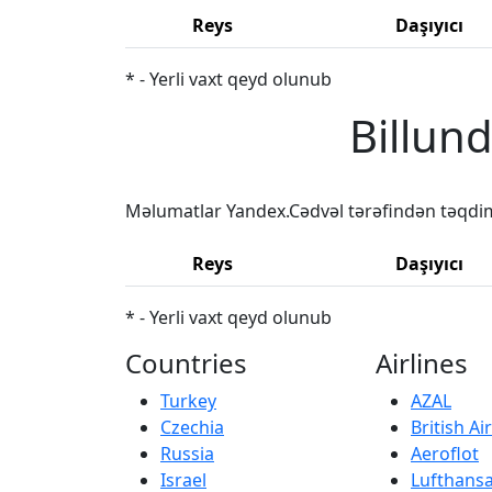
Reys
Daşıyıcı
* - Yerli vaxt qeyd olunub
Billun
Məlumatlar Yandex.Cədvəl tərəfindən təqdi
Reys
Daşıyıcı
* - Yerli vaxt qeyd olunub
Countries
Airlines
Turkey
AZAL
Czechia
British A
Russia
Aeroflot
Israel
Lufthans