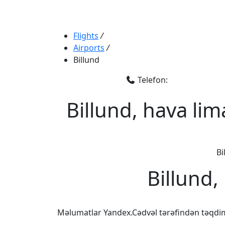
Flights
/
Airports
/
Billund
Telefon:
Billund, hava lim
Bi
Billund,
Məlumatlar Yandex.Cədvəl tərəfindən təqdi