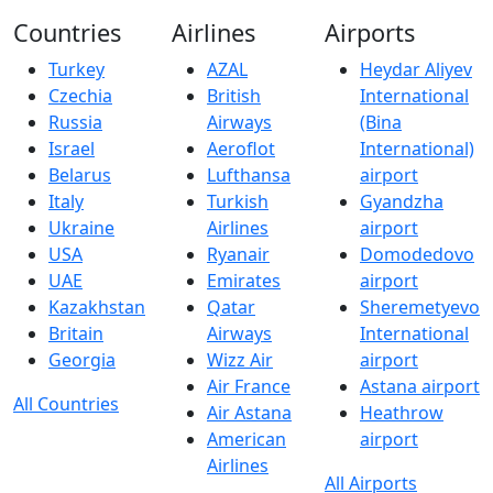
Countries
Airlines
Airports
Turkey
AZAL
Heydar Aliyev
Czechia
British
International
Russia
Airways
(Bina
Israel
Aeroflot
International)
Belarus
Lufthansa
airport
Italy
Turkish
Gyandzha
Ukraine
Airlines
airport
USA
Ryanair
Domodedovo
UAE
Emirates
airport
Kazakhstan
Qatar
Sheremetyevo
Britain
Airways
International
Georgia
Wizz Air
airport
Air France
Astana airport
All Countries
Air Astana
Heathrow
American
airport
Airlines
All Airports