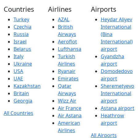
Countries
Airlines
Airports
Turkey
AZAL
Heydar Aliyev
Czechia
British
International
Russia
Airways
(Bina
Israel
Aeroflot
International)
Belarus
Lufthansa
airport
Italy
Turkish
Gyandzha
Ukraine
Airlines
airport
USA
Ryanair
Domodedovo
UAE
Emirates
airport
Kazakhstan
Qatar
Sheremetyevo
Britain
Airways
International
Georgia
Wizz Air
airport
Air France
Astana airport
All Countries
Air Astana
Heathrow
American
airport
Airlines
All Airports