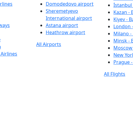
rlines
Domodedovo airport
İstanbul 
Sheremetyevo
Kazan - 
International airport
Kiyev - B
rways
Astana airport
London -
Heathrow airport
Milano -
e
Minsk - 
All Airports
a
Moscow 
Airlines
New York
Prague -
All Flights