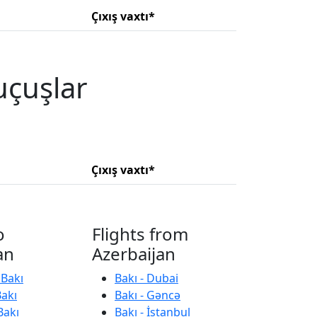
Çıxış vaxtı*
uçuşlar
Çıxış vaxtı*
o
Flights from
an
Azerbaijan
 Bakı
Bakı - Dubai
Bakı
Bakı - Gəncə
Bakı
Bakı - İstanbul