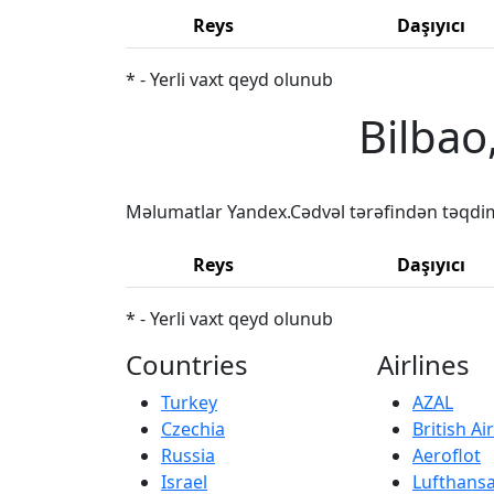
Reys
Daşıyıcı
* - Yerli vaxt qeyd olunub
Bilbao
Məlumatlar Yandex.Cədvəl tərəfindən təqdi
Reys
Daşıyıcı
* - Yerli vaxt qeyd olunub
Countries
Airlines
Turkey
AZAL
Czechia
British A
Russia
Aeroflot
Israel
Lufthans