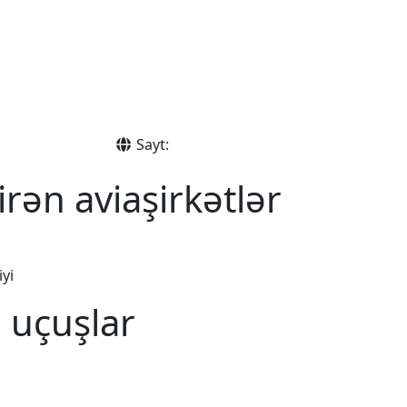
Sayt:
rən aviaşirkətlər
iyi
 uçuşlar