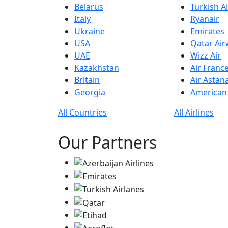
Belarus
Turkish Ai
Italy
Ryanair
Ukraine
Emirates
USA
Qatar Ai
UAE
Wizz Air
Kazakhstan
Air Franc
Britain
Air Astan
Georgia
American 
All Countries
All Airlines
Our Partners