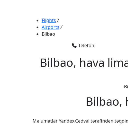
Flights
/
Airports
/
Bilbao
Telefon:
Bilbao, hava lim
Bi
Bilbao,
Məlumatlar Yandex.Cədvəl tərəfindən təqdi