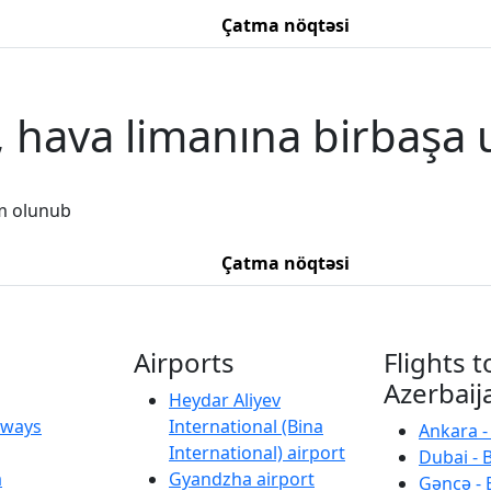
Çatma nöqtəsi
, hava limanına birbaşa 
m olunub
Çatma nöqtəsi
Airports
Flights t
Azerbaij
Heydar Aliyev
irways
International (Bina
Ankara -
International) airport
Dubai - 
a
Gyandzha airport
Gəncə - 