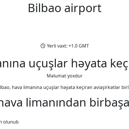
Bilbao airport
Yerli vaxt: +1.0 GMT
anına uçuşlar həyata keçi
Məlumat yoxdur
lbao, hava limanına uçuşlar həyata keçirən aviaşirkətlər birl
 hava limanından birbaşa
m olunub