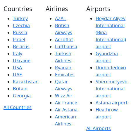
Countries
Airlines
Airports
Turkey
AZAL
Heydar Aliyev
Czechia
British
International
Russia
Airways
(Bina
Israel
Aeroflot
International)
Belarus
Lufthansa
airport
Italy
Turkish
Gyandzha
Ukraine
Airlines
airport
USA
Ryanair
Domodedovo
UAE
Emirates
airport
Kazakhstan
Qatar
Sheremetyevo
Britain
Airways
International
Georgia
Wizz Air
airport
Air France
Astana airport
All Countries
Air Astana
Heathrow
American
airport
Airlines
All Airports