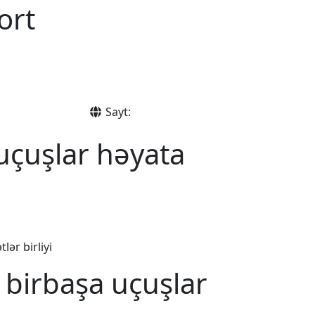
ort
Sayt:
uçuşlar həyata
ər birliyi
 birbaşa uçuşlar