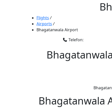
Bh
Flights
/
Airports
/
Bhagatanwala Airport
Telefon:
Bhagatanwala 
Bhagatanw
Bhagatanwala Ai