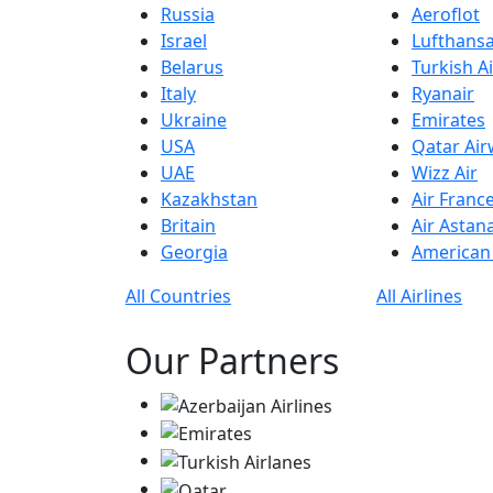
Russia
Aeroflot
Israel
Lufthans
Belarus
Turkish Ai
Italy
Ryanair
Ukraine
Emirates
USA
Qatar Ai
UAE
Wizz Air
Kazakhstan
Air Franc
Britain
Air Astan
Georgia
American 
All Countries
All Airlines
Our Partners