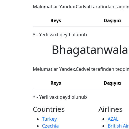
Məlumatlar Yandex.Cədvəl tərəfindən təqdi
Reys
Daşıyıcı
* - Yerli vaxt qeyd olunub
Bhagatanwala 
Məlumatlar Yandex.Cədvəl tərəfindən təqdi
Reys
Daşıyıcı
* - Yerli vaxt qeyd olunub
Countries
Airlines
Turkey
AZAL
Czechia
British A