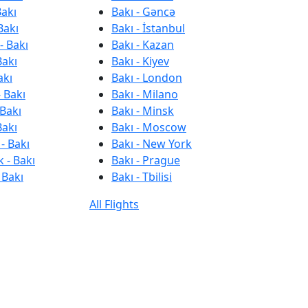
Bakı
Bakı - Gəncə
Bakı
Bakı - İstanbul
- Bakı
Bakı - Kazan
Bakı
Bakı - Kiyev
akı
Bakı - London
 Bakı
Bakı - Milano
 Bakı
Bakı - Minsk
Bakı
Bakı - Moscow
- Bakı
Bakı - New York
 - Bakı
Bakı - Prague
 Bakı
Bakı - Tbilisi
All Flights