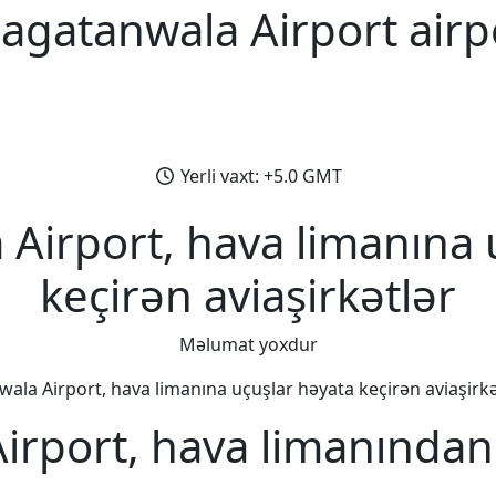
agatanwala Airport airp
Yerli vaxt: +5.0 GMT
Airport, hava limanına 
keçirən aviaşirkətlər
Məlumat yoxdur
ala Airport, hava limanına uçuşlar həyata keçirən aviaşirkətl
rport, hava limanından