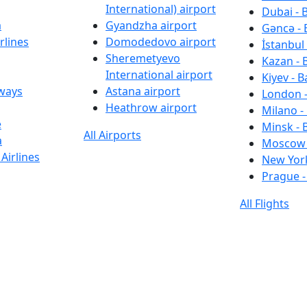
International) airport
Dubai - 
a
Gyandzha airport
Gəncə - 
rlines
Domodedovo airport
İstanbul 
Sheremetyevo
Kazan - 
International airport
Kiyev - B
rways
Astana airport
London -
Heathrow airport
Milano -
e
Minsk - 
All Airports
a
Moscow 
Airlines
New York
Prague -
All Flights