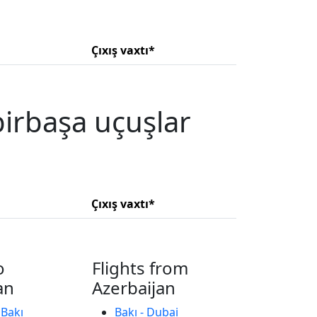
Çıxış vaxtı*
irbaşa uçuşlar
Çıxış vaxtı*
o
Flights from
an
Azerbaijan
 Bakı
Bakı - Dubai