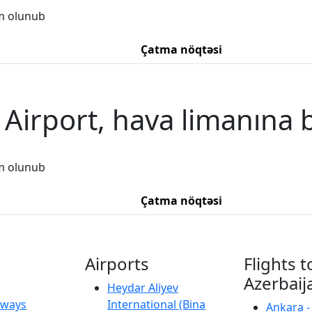
m olunub
Çatma nöqtəsi
Airport, hava limanına b
m olunub
Çatma nöqtəsi
Airports
Flights t
Azerbaij
Heydar Aliyev
irways
International (Bina
Ankara -