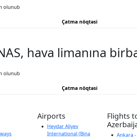
m olunub
Çatma nöqtəsi
AS, hava limanına birba
m olunub
Çatma nöqtəsi
Airports
Flights t
Azerbaij
Heydar Aliyev
irways
International (Bina
Ankara -