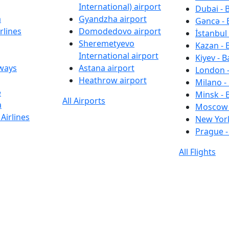
International) airport
Dubai - 
a
Gyandzha airport
Gəncə - 
rlines
Domodedovo airport
İstanbul 
Sheremetyevo
Kazan - 
International airport
Kiyev - B
rways
Astana airport
London -
Heathrow airport
Milano -
e
Minsk - 
All Airports
a
Moscow 
Airlines
New York
Prague -
All Flights