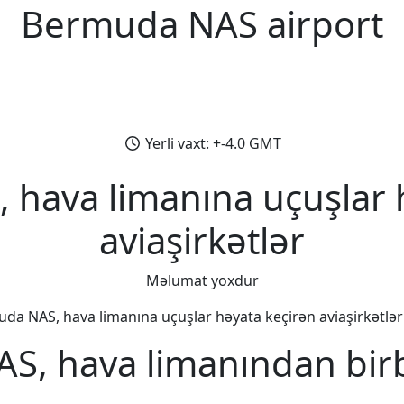
Bermuda NAS airport
Yerli vaxt: +-4.0 GMT
hava limanına uçuşlar 
aviaşirkətlər
Məlumat yoxdur
da NAS, hava limanına uçuşlar həyata keçirən aviaşirkətlər b
S, hava limanından birb