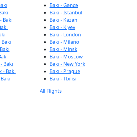
Bakı
Bakı - Gəncə
Bakı
Bakı - İstanbul
- Bakı
Bakı - Kazan
Bakı
Bakı - Kiyev
akı
Bakı - London
 Bakı
Bakı - Milano
 Bakı
Bakı - Minsk
Bakı
Bakı - Moscow
- Bakı
Bakı - New York
 - Bakı
Bakı - Prague
 Bakı
Bakı - Tbilisi
All Flights