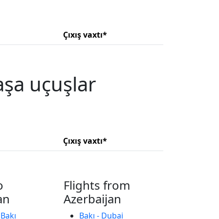
Çıxış vaxtı*
şa uçuşlar
Çıxış vaxtı*
o
Flights from
an
Azerbaijan
 Bakı
Bakı - Dubai