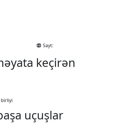
Sayt:
həyata keçirən
irliyi
aşa uçuşlar