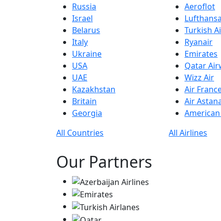
Russia
Aeroflot
Israel
Lufthans
Belarus
Turkish Ai
Italy
Ryanair
Ukraine
Emirates
USA
Qatar Ai
UAE
Wizz Air
Kazakhstan
Air Franc
Britain
Air Astan
Georgia
American 
All Countries
All Airlines
Our Partners