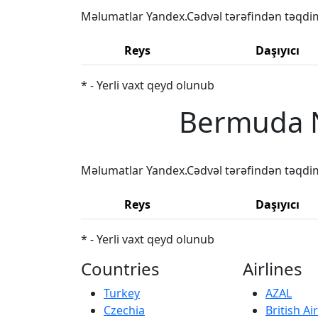
Məlumatlar Yandex.Cədvəl tərəfindən təqdi
Reys
Daşıyıcı
* - Yerli vaxt qeyd olunub
Bermuda N
Məlumatlar Yandex.Cədvəl tərəfindən təqdi
Reys
Daşıyıcı
* - Yerli vaxt qeyd olunub
Countries
Airlines
Turkey
AZAL
Czechia
British A