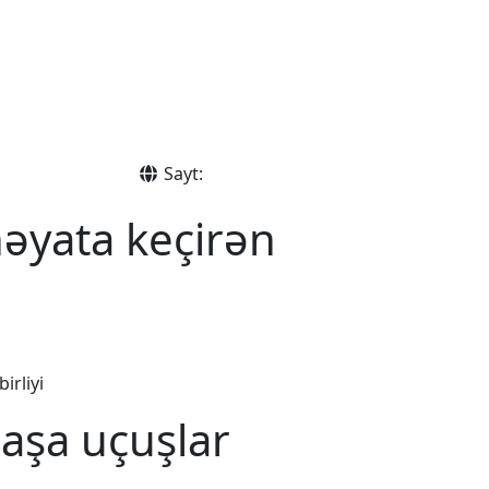
Sayt:
həyata keçirən
irliyi
başa uçuşlar