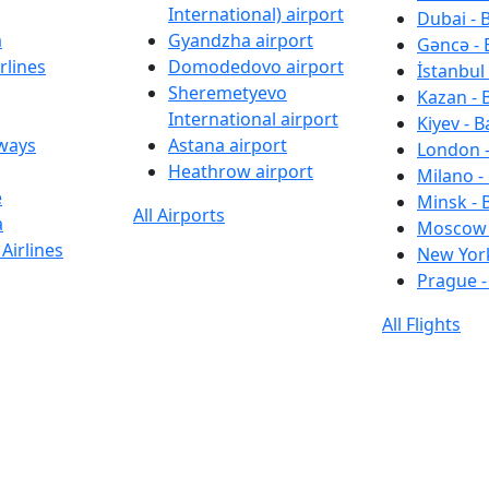
International) airport
Dubai - 
a
Gyandzha airport
Gəncə - 
rlines
Domodedovo airport
İstanbul 
Sheremetyevo
Kazan - 
International airport
Kiyev - B
rways
Astana airport
London -
Heathrow airport
Milano -
e
Minsk - 
All Airports
a
Moscow 
Airlines
New York
Prague -
All Flights