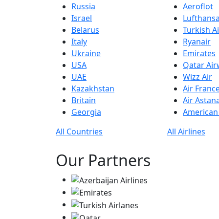
Russia
Aeroflot
Israel
Lufthans
Belarus
Turkish Ai
Italy
Ryanair
Ukraine
Emirates
USA
Qatar Ai
UAE
Wizz Air
Kazakhstan
Air Franc
Britain
Air Astan
Georgia
American 
All Countries
All Airlines
Our Partners