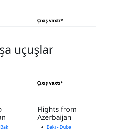
Çıxış vaxtı*
şa uçuşlar
Çıxış vaxtı*
o
Flights from
an
Azerbaijan
 Bakı
Bakı - Dubai