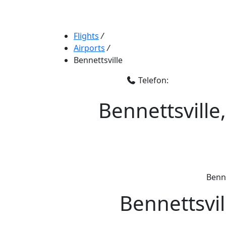
Flights
/
Airports
/
Bennettsville
Telefon:
Bennettsville
Benne
Bennettsvil