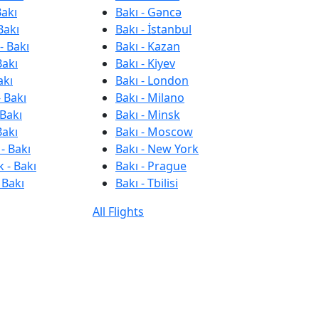
Bakı
Bakı - Gəncə
Bakı
Bakı - İstanbul
- Bakı
Bakı - Kazan
Bakı
Bakı - Kiyev
akı
Bakı - London
 Bakı
Bakı - Milano
 Bakı
Bakı - Minsk
Bakı
Bakı - Moscow
- Bakı
Bakı - New York
 - Bakı
Bakı - Prague
 Bakı
Bakı - Tbilisi
All Flights