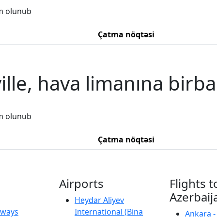
m olunub
Çatma nöqtəsi
ille, hava limanına birba
m olunub
Çatma nöqtəsi
Airports
Flights t
Azerbaij
Heydar Aliyev
irways
International (Bina
Ankara -