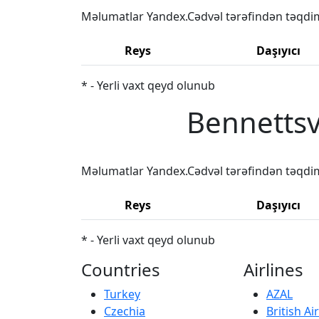
Məlumatlar Yandex.Cədvəl tərəfindən təqdi
Reys
Daşıyıcı
* - Yerli vaxt qeyd olunub
Bennettsv
Məlumatlar Yandex.Cədvəl tərəfindən təqdi
Reys
Daşıyıcı
* - Yerli vaxt qeyd olunub
Countries
Airlines
Turkey
AZAL
Czechia
British A