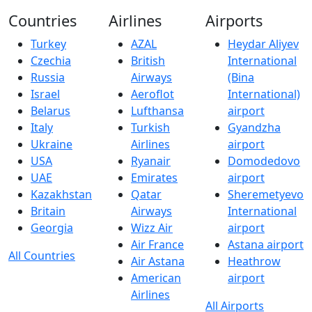
Countries
Airlines
Airports
Turkey
AZAL
Heydar Aliyev
Czechia
British
International
Russia
Airways
(Bina
Israel
Aeroflot
International)
Belarus
Lufthansa
airport
Italy
Turkish
Gyandzha
Ukraine
Airlines
airport
USA
Ryanair
Domodedovo
UAE
Emirates
airport
Kazakhstan
Qatar
Sheremetyevo
Britain
Airways
International
Georgia
Wizz Air
airport
Air France
Astana airport
All Countries
Air Astana
Heathrow
American
airport
Airlines
All Airports