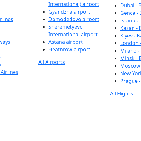
International) airport
Dubai - 
a
Gyandzha airport
Gəncə - 
rlines
Domodedovo airport
İstanbul 
Sheremetyevo
Kazan - 
International airport
Kiyev - B
rways
Astana airport
London -
Heathrow airport
Milano -
e
Minsk - 
All Airports
a
Moscow 
Airlines
New York
Prague -
All Flights