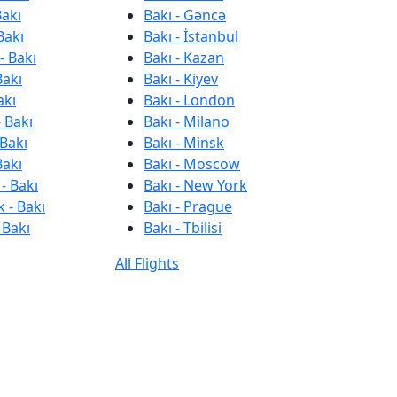
Bakı
Bakı - Gəncə
Bakı
Bakı - İstanbul
- Bakı
Bakı - Kazan
Bakı
Bakı - Kiyev
akı
Bakı - London
 Bakı
Bakı - Milano
 Bakı
Bakı - Minsk
Bakı
Bakı - Moscow
- Bakı
Bakı - New York
 - Bakı
Bakı - Prague
 Bakı
Bakı - Tbilisi
All Flights