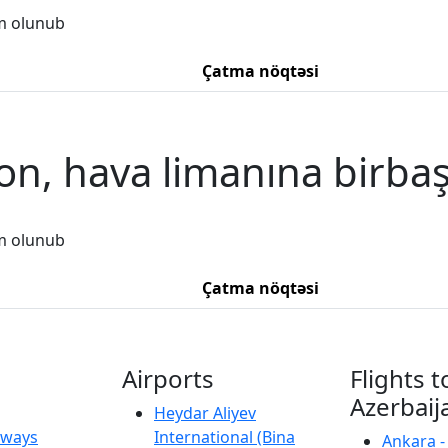
m olunub
Çatma nöqtəsi
on, hava limanına birba
m olunub
Çatma nöqtəsi
Airports
Flights t
Azerbaij
Heydar Aliyev
irways
International (Bina
Ankara -