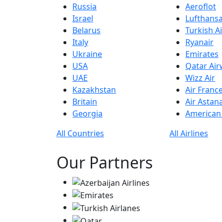
Russia
Aeroflot
Israel
Lufthans
Belarus
Turkish Ai
Italy
Ryanair
Ukraine
Emirates
USA
Qatar Ai
UAE
Wizz Air
Kazakhstan
Air Franc
Britain
Air Astan
Georgia
American 
All Countries
All Airlines
Our Partners