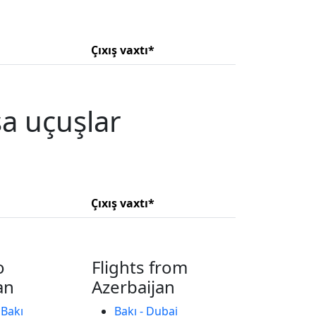
Çıxış vaxtı*
şa uçuşlar
Çıxış vaxtı*
o
Flights from
an
Azerbaijan
 Bakı
Bakı - Dubai