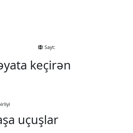
Sayt:
əyata keçirən
rliyi
aşa uçuşlar