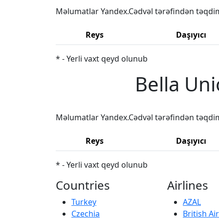
Məlumatlar Yandex.Cədvəl tərəfindən təqdi
Reys
Daşıyıcı
* - Yerli vaxt qeyd olunub
Bella Uni
Məlumatlar Yandex.Cədvəl tərəfindən təqdi
Reys
Daşıyıcı
* - Yerli vaxt qeyd olunub
Countries
Airlines
Turkey
AZAL
Czechia
British A