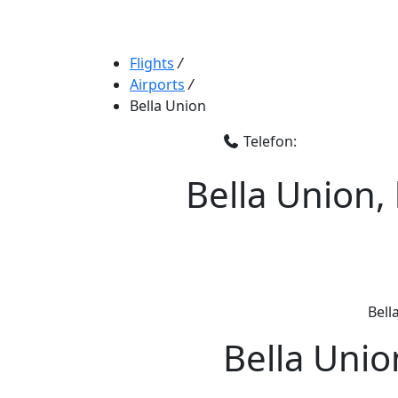
Flights
/
Airports
/
Bella Union
Telefon:
Bella Union,
Bell
Bella Unio