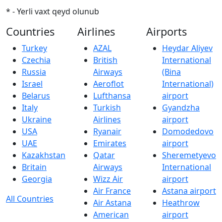
* - Yerli vaxt qeyd olunub
Countries
Airlines
Airports
Turkey
AZAL
Heydar Aliyev
Czechia
British
International
Russia
Airways
(Bina
Israel
Aeroflot
International)
Belarus
Lufthansa
airport
Italy
Turkish
Gyandzha
Ukraine
Airlines
airport
USA
Ryanair
Domodedovo
UAE
Emirates
airport
Kazakhstan
Qatar
Sheremetyevo
Britain
Airways
International
Georgia
Wizz Air
airport
Air France
Astana airport
All Countries
Air Astana
Heathrow
American
airport