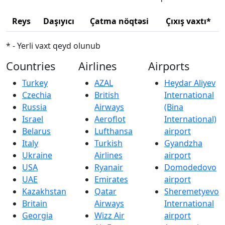
Reys
Daşıyıcı
Çatma nöqtəsi
Çıxış vaxtı*
* - Yerli vaxt qeyd olunub
Countries
Airlines
Airports
Turkey
AZAL
Heydar Aliyev
Czechia
British
International
Russia
Airways
(Bina
Israel
Aeroflot
International)
Belarus
Lufthansa
airport
Italy
Turkish
Gyandzha
Ukraine
Airlines
airport
USA
Ryanair
Domodedovo
UAE
Emirates
airport
Kazakhstan
Qatar
Sheremetyevo
Britain
Airways
International
Georgia
Wizz Air
airport