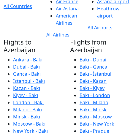
Air France
Astana airport
All Countries
Air Astana
Heathrow
American
airport
Airlines
All Airports
All Airlines
Flights to
Flights from
Azerbaijan
Azerbaijan
Ankara - Bakı
Bakı - Dubai
Dubai - Bakı
Bakı - Gəncə
Gəncə - Bakı
Bakı - İstanbul
İstanbul - Bakı
Bakı - Kazan
Kazan - Bakı
Bakı - Kiyev
Kiyev - Bakı
Bakı - London
London - Bakı
Bakı - Milano
Milano - Bakı
Bakı - Minsk
Minsk - Bakı
Bakı - Moscow
Moscow - Bakı
Bakı - New York
New York - Bakı
Bakı - Prague