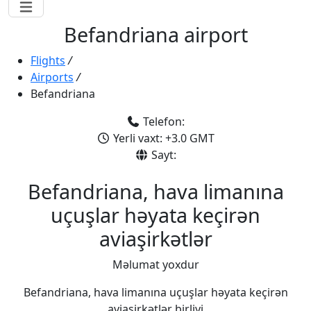
Befandriana airport
Flights
/
Airports
/
Befandriana
Telefon:
Yerli vaxt: +3.0 GMT
Sayt:
Befandriana, hava limanına
uçuşlar həyata keçirən
aviaşirkətlər
Məlumat yoxdur
Befandriana, hava limanına uçuşlar həyata keçirən
aviaşirkətlər birliyi