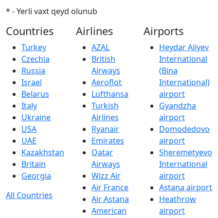
* - Yerli vaxt qeyd olunub
Countries
Airlines
Airports
Turkey
AZAL
Heydar Aliyev
Czechia
British
International
Russia
Airways
(Bina
Israel
Aeroflot
International)
Belarus
Lufthansa
airport
Italy
Turkish
Gyandzha
Ukraine
Airlines
airport
USA
Ryanair
Domodedovo
UAE
Emirates
airport
Kazakhstan
Qatar
Sheremetyevo
Britain
Airways
International
Georgia
Wizz Air
airport
Air France
Astana airport
All Countries
Air Astana
Heathrow
American
airport