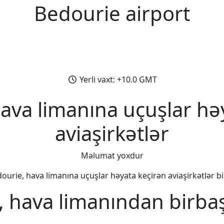
Bedourie airport
Yerli vaxt: +10.0 GMT
ava limanına uçuşlar hə
aviaşirkətlər
Məlumat yoxdur
ourie, hava limanına uçuşlar həyata keçirən aviaşirkətlər bir
 hava limanından birba