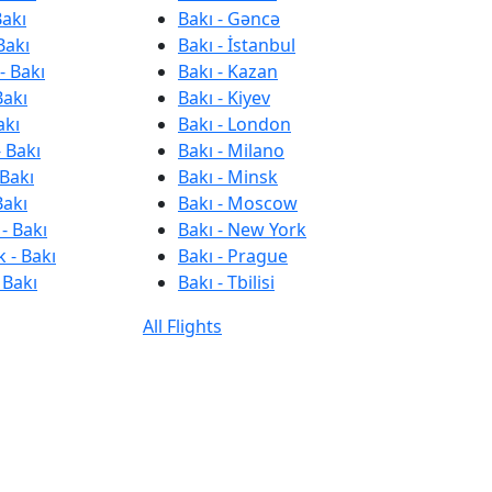
Bakı
Bakı - Gəncə
Bakı
Bakı - İstanbul
- Bakı
Bakı - Kazan
Bakı
Bakı - Kiyev
akı
Bakı - London
 Bakı
Bakı - Milano
 Bakı
Bakı - Minsk
Bakı
Bakı - Moscow
- Bakı
Bakı - New York
 - Bakı
Bakı - Prague
 Bakı
Bakı - Tbilisi
All Flights