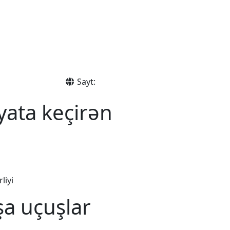
Sayt:
yata keçirən
liyi
şa uçuşlar