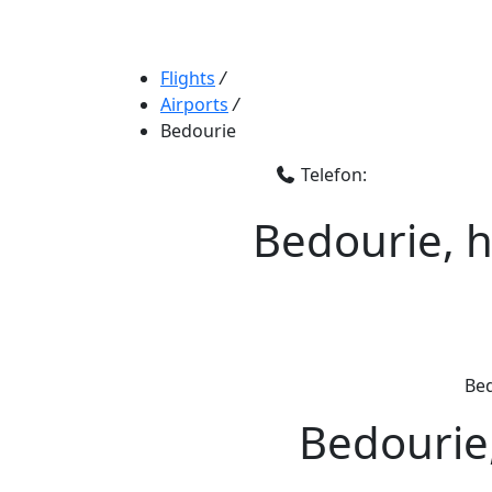
Flights
/
Airports
/
Bedourie
Telefon:
Bedourie, h
Bed
Bedourie,