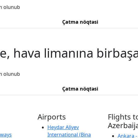
m olunub
Çatma nöqtəsi
e, hava limanına birbaşa
m olunub
Çatma nöqtəsi
Airports
Flights t
Azerbaij
Heydar Aliyev
irways
International (Bina
Ankara -