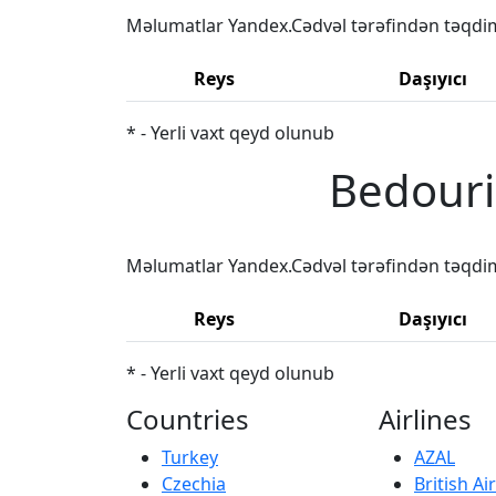
Məlumatlar Yandex.Cədvəl tərəfindən təqdi
Reys
Daşıyıcı
* - Yerli vaxt qeyd olunub
Bedouri
Məlumatlar Yandex.Cədvəl tərəfindən təqdi
Reys
Daşıyıcı
* - Yerli vaxt qeyd olunub
Countries
Airlines
Turkey
AZAL
Czechia
British A