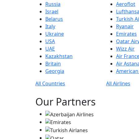
Russia
Aeroflot
Israel
Lufthans
Belarus
Turkish Ai
Italy
Ryanair
Ukraine
Emirates
USA
Qatar Ai
UAE
Wizz Air
Kazakhstan
Air Franc
Britain
Air Astan
Georgia
American 
All Countries
All Airlines
Our Partners