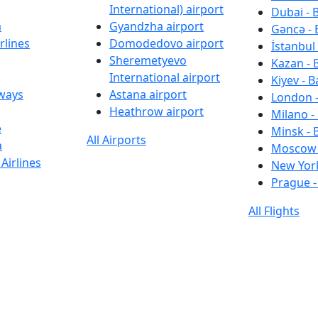
International) airport
Dubai - 
a
Gyandzha airport
Gəncə - 
rlines
Domodedovo airport
İstanbul 
Sheremetyevo
Kazan - 
International airport
Kiyev - B
rways
Astana airport
London -
Heathrow airport
Milano -
e
Minsk - 
All Airports
a
Moscow 
Airlines
New York
Prague -
All Flights