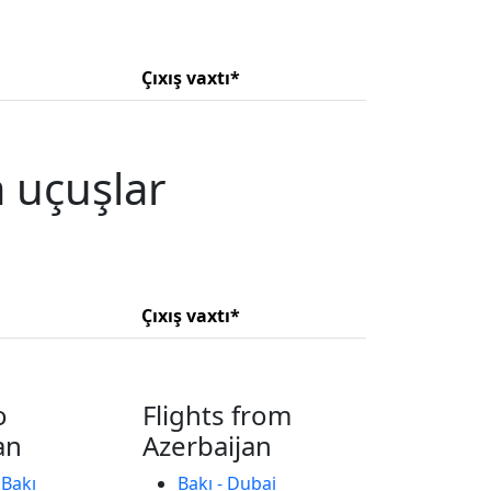
Çıxış vaxtı*
 uçuşlar
Çıxış vaxtı*
o
Flights from
an
Azerbaijan
 Bakı
Bakı - Dubai