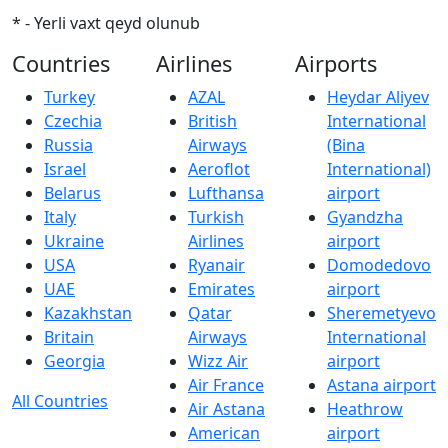
* - Yerli vaxt qeyd olunub
Countries
Airlines
Airports
Turkey
AZAL
Heydar Aliyev
Czechia
British
International
Russia
Airways
(Bina
Israel
Aeroflot
International)
Belarus
Lufthansa
airport
Italy
Turkish
Gyandzha
Ukraine
Airlines
airport
USA
Ryanair
Domodedovo
UAE
Emirates
airport
Kazakhstan
Qatar
Sheremetyevo
Britain
Airways
International
Georgia
Wizz Air
airport
Air France
Astana airport
All Countries
Air Astana
Heathrow
American
airport