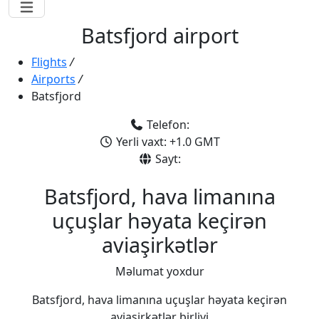
Batsfjord airport
Flights
/
Airports
/
Batsfjord
Telefon:
Yerli vaxt: +1.0 GMT
Sayt:
Batsfjord, hava limanına
uçuşlar həyata keçirən
aviaşirkətlər
Məlumat yoxdur
Batsfjord, hava limanına uçuşlar həyata keçirən
aviaşirkətlər birliyi