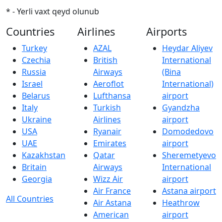
* - Yerli vaxt qeyd olunub
Countries
Airlines
Airports
Turkey
AZAL
Heydar Aliyev
Czechia
British
International
Russia
Airways
(Bina
Israel
Aeroflot
International)
Belarus
Lufthansa
airport
Italy
Turkish
Gyandzha
Ukraine
Airlines
airport
USA
Ryanair
Domodedovo
UAE
Emirates
airport
Kazakhstan
Qatar
Sheremetyevo
Britain
Airways
International
Georgia
Wizz Air
airport
Air France
Astana airport
All Countries
Air Astana
Heathrow
American
airport