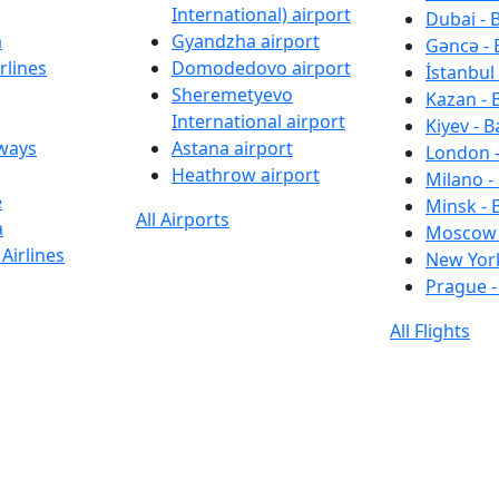
International) airport
Dubai - 
a
Gyandzha airport
Gəncə - 
rlines
Domodedovo airport
İstanbul 
Sheremetyevo
Kazan - 
International airport
Kiyev - B
rways
Astana airport
London -
Heathrow airport
Milano -
e
Minsk - 
All Airports
a
Moscow 
Airlines
New York
Prague -
All Flights