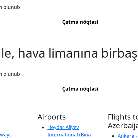
m olunub
Çatma nöqtəsi
lle, hava limanına birba
m olunub
Çatma nöqtəsi
Airports
Flights t
Azerbaij
Heydar Aliyev
irways
International (Bina
Ankara -