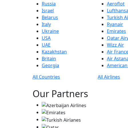
Russia
Aeroflot
Israel
Lufthans
Belarus
Turkish Ai
Italy
Ryanair
Ukraine
Emirates
USA
Qatar Ai
UAE
Wizz Air
Kazakhstan
Air Franc
Britain
Air Astan
Georgia
American 
All Countries
All Airlines
Our Partners