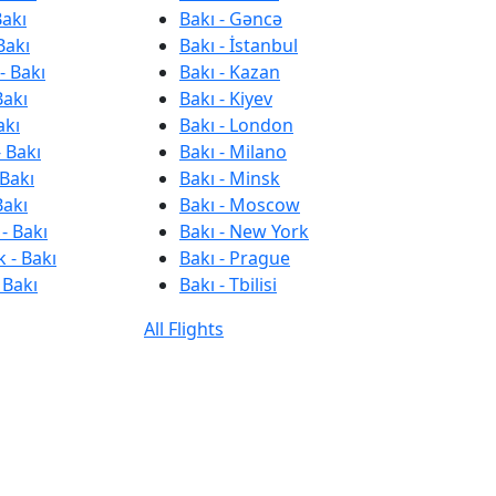
Bakı
Bakı - Gəncə
Bakı
Bakı - İstanbul
- Bakı
Bakı - Kazan
Bakı
Bakı - Kiyev
akı
Bakı - London
 Bakı
Bakı - Milano
 Bakı
Bakı - Minsk
Bakı
Bakı - Moscow
- Bakı
Bakı - New York
 - Bakı
Bakı - Prague
 Bakı
Bakı - Tbilisi
All Flights