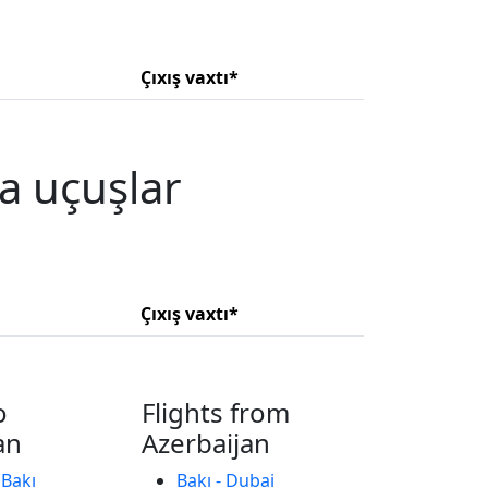
Çıxış vaxtı*
şa uçuşlar
Çıxış vaxtı*
o
Flights from
an
Azerbaijan
 Bakı
Bakı - Dubai