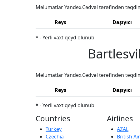
Məlumatlar Yandex.Cədvəl tərəfindən təqdi
Reys
Daşıyıcı
* - Yerli vaxt qeyd olunub
Bartlesvi
Məlumatlar Yandex.Cədvəl tərəfindən təqdi
Reys
Daşıyıcı
* - Yerli vaxt qeyd olunub
Countries
Airlines
Turkey
AZAL
Czechia
British A