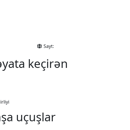
Sayt:
əyata keçirən
rliyi
aşa uçuşlar