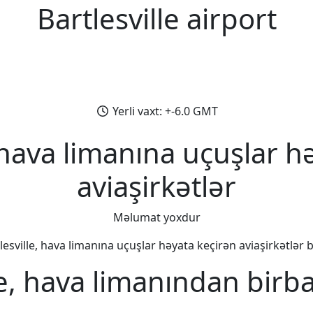
Bartlesville airport
Yerli vaxt: +-6.0 GMT
, hava limanına uçuşlar h
aviaşirkətlər
Məlumat yoxdur
lesville, hava limanına uçuşlar həyata keçirən aviaşirkətlər bi
le, hava limanından birb