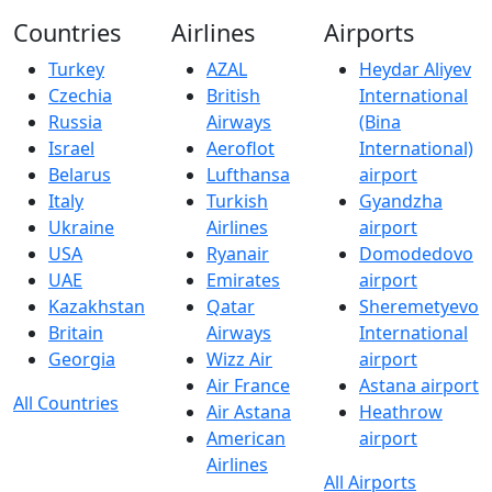
Countries
Airlines
Airports
Turkey
AZAL
Heydar Aliyev
Czechia
British
International
Russia
Airways
(Bina
Israel
Aeroflot
International)
Belarus
Lufthansa
airport
Italy
Turkish
Gyandzha
Ukraine
Airlines
airport
USA
Ryanair
Domodedovo
UAE
Emirates
airport
Kazakhstan
Qatar
Sheremetyevo
Britain
Airways
International
Georgia
Wizz Air
airport
Air France
Astana airport
All Countries
Air Astana
Heathrow
American
airport
Airlines
All Airports