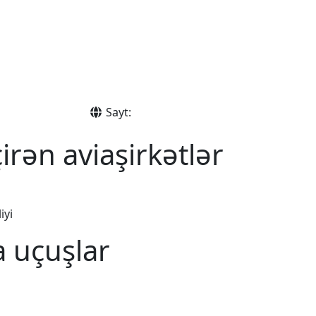
Sayt:
rən aviaşirkətlər
iyi
a uçuşlar