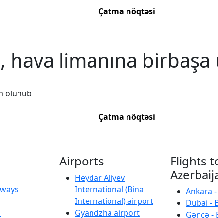
Çatma nöqtəsi
, hava limanına birbaşa 
m olunub
Çatma nöqtəsi
Airports
Flights t
Azerbaij
Heydar Aliyev
irways
International (Bina
Ankara -
International) airport
Dubai - 
a
Gyandzha airport
Gəncə - 