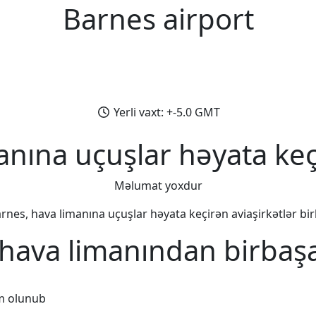
Barnes airport
Yerli vaxt: +-5.0 GMT
anına uçuşlar həyata keçi
Məlumat yoxdur
rnes, hava limanına uçuşlar həyata keçirən aviaşirkətlər birl
hava limanından birbaş
m olunub