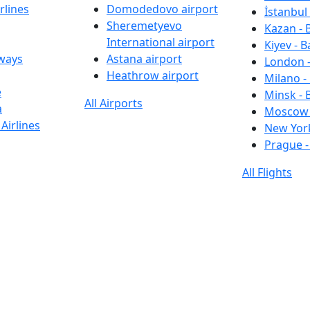
rlines
Domodedovo airport
İstanbul 
Sheremetyevo
Kazan - 
International airport
Kiyev - B
rways
Astana airport
London -
Heathrow airport
Milano -
e
Minsk - 
All Airports
a
Moscow 
Airlines
New York
Prague -
All Flights