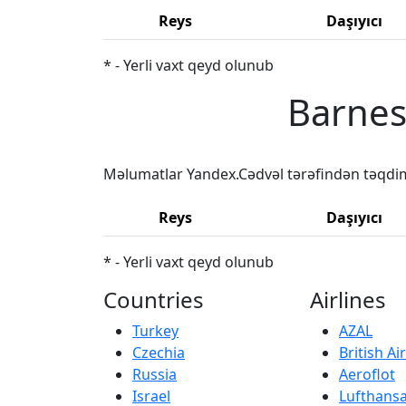
Reys
Daşıyıcı
* - Yerli vaxt qeyd olunub
Barnes
Məlumatlar Yandex.Cədvəl tərəfindən təqdi
Reys
Daşıyıcı
* - Yerli vaxt qeyd olunub
Countries
Airlines
Turkey
AZAL
Czechia
British A
Russia
Aeroflot
Israel
Lufthans