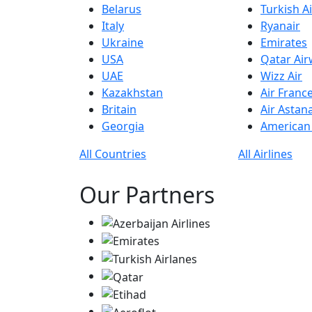
Belarus
Turkish Ai
Italy
Ryanair
Ukraine
Emirates
USA
Qatar Ai
UAE
Wizz Air
Kazakhstan
Air Franc
Britain
Air Astan
Georgia
American 
All Countries
All Airlines
Our Partners