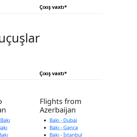
Çıxış vaxtı*
uçuşlar
Çıxış vaxtı*
o
Flights from
an
Azerbaijan
 Bakı
Bakı - Dubai
Bakı
Bakı - Gəncə
Bakı
Bakı - İstanbul