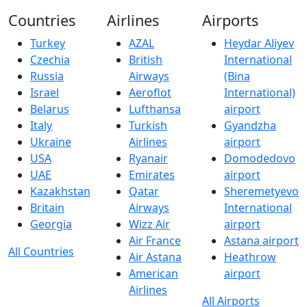
Countries
Airlines
Airports
Turkey
AZAL
Heydar Aliyev
Czechia
British
International
Russia
Airways
(Bina
Israel
Aeroflot
International)
Belarus
Lufthansa
airport
Italy
Turkish
Gyandzha
Ukraine
Airlines
airport
USA
Ryanair
Domodedovo
UAE
Emirates
airport
Kazakhstan
Qatar
Sheremetyevo
Britain
Airways
International
Georgia
Wizz Air
airport
Air France
Astana airport
All Countries
Air Astana
Heathrow
American
airport
Airlines
All Airports