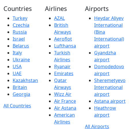
Countries
Airlines
Airports
Turkey
AZAL
Heydar Aliyev
Czechia
British
International
Russia
Airways
(Bina
Israel
Aeroflot
International)
Belarus
Lufthansa
airport
Italy
Turkish
Gyandzha
Ukraine
Airlines
airport
USA
Ryanair
Domodedovo
UAE
Emirates
airport
Kazakhstan
Qatar
Sheremetyevo
Britain
Airways
International
Georgia
Wizz Air
airport
Air France
Astana airport
All Countries
Air Astana
Heathrow
American
airport
Airlines
All Airports