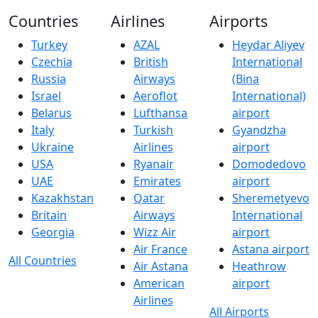
Countries
Airlines
Airports
Turkey
AZAL
Heydar Aliyev
Czechia
British
International
Russia
Airways
(Bina
Israel
Aeroflot
International)
Belarus
Lufthansa
airport
Italy
Turkish
Gyandzha
Ukraine
Airlines
airport
USA
Ryanair
Domodedovo
UAE
Emirates
airport
Kazakhstan
Qatar
Sheremetyevo
Britain
Airways
International
Georgia
Wizz Air
airport
Air France
Astana airport
All Countries
Air Astana
Heathrow
American
airport
Airlines
All Airports